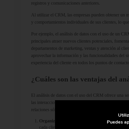
registros y comunicaciones anteriores.
Al utilizar el CRM, las empresas pueden obtener un m
y comportamientos individuales de sus clientes, lo que 
Por ejemplo, el análisis de datos con el uso de un CR
principales atraer nuevos clientes potenciales, fomentar
departamentos de marketing, ventas y atención al client
aprovechar la información y las funcionalidades del 
experiencia del cliente en todos los puntos de contacto
¿Cuáles son las ventajas del an
El análisis de datos con el uso del CRM ofrece una seri
las interacciones con los clientes, se obtiene una list
relaciones sólidas. A continuación, se detallan algunas 
Utili
Organización de datos de clientes individuales
Puedes apr
cada cliente, lo que facilita la personalización de 