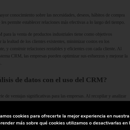
ayor conocimiento sobre las necesidades, deseos, hábitos de compra
les permite establecer relaciones más efectivas a lo largo del tiempo.
M para la venta de productos industriales tiene como objetivos
 la lealtad de los clientes existentes, minimizar costos en los
e, y construir relaciones rentables y eficientes con cada cliente. Al
sistema CRM, las empresas pueden optimizar sus esfuerzos y mejorar la
.
álisis de datos con el uso del CRM?
e de ventajas significativas para las empresas. Al recopilar y analizar
a completa de información valiosa que facilita la construcción de
de las principales ventajas:
zamos cookies para ofrecerte la mejor experiencia en nuestr
: El CRM permite tener una visión clara y organizada de los datos de
ender más sobre qué cookies utilizamos o desactivarlas en 
las interacciones y mejora la experiencia del cliente.