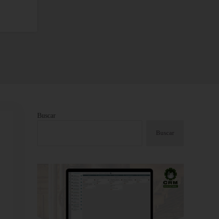
Buscar
Sidebar
Buscar