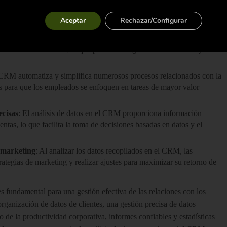
s
: El uso del CRM garantiza una gestión segura y confiable de la
Aceptar
Rechazar/Configurar
 el cumplimiento de regulaciones y normativas de privacidad.
on el uso del CRM proporciona una visión detallada del proceso de
ta el cierre de ventas, lo que permite una gestión más efectiva y
 CRM automatiza y simplifica numerosos procesos relacionados con la
sos para que los empleados se enfoquen en tareas de mayor valor
ecisas
: El análisis de datos en el CRM proporciona información
entas, lo que facilita la toma de decisiones basadas en datos y el
 marketing
: Al analizar los datos recopilados en el CRM, las
rategias de marketing y realizar ajustes para maximizar su retorno de
s fundamental para una gestión efectiva de las relaciones con los
organización de datos de clientes, una gestión precisa de datos
o de la productividad corporativa, informes confiables y estadísticas