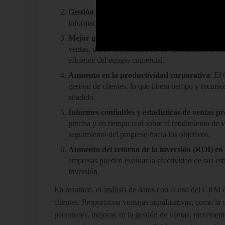
Gestión precisa y avanzada de datos personale
información personal de los clientes, asegurando
Mejor gestión de ventas
: El análisis de datos c
ventas, desde el seguimiento de oportunidades has
eficiente del equipo comercial.
Aumento en la productividad corporativa
: El
gestión de clientes, lo que libera tiempo y recur
añadido.
Informes confiables y estadísticas de ventas pr
precisa y en tiempo real sobre el rendimiento de v
seguimiento del progreso hacia los objetivos.
Aumento del retorno de la inversión (ROI) en
empresas pueden evaluar la efectividad de sus est
inversión.
En resumen, el análisis de datos con el uso del CRM e
clientes. Proporciona ventajas significativas, como la 
personales, mejoras en la gestión de ventas, increment