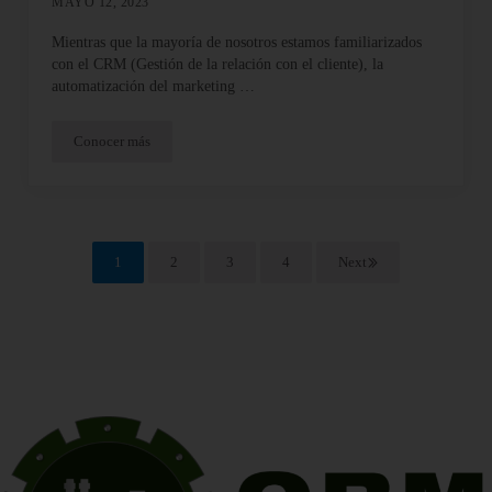
MAYO 12, 2023
Mientras que la mayoría de nosotros estamos familiarizados
con el CRM (Gestión de la relación con el cliente), la
automatización del marketing …
Conocer más
CRM para la automatización del marketing industrial: integració
1
2
3
4
Next
Página
Página
Página
Página