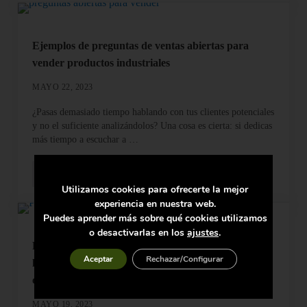
Ejemplos de preguntas de ventas abiertas para
vender productos industriales
MAYO 22, 2023
¿Pasas demasiado tiempo hablando con tus clientes potenciales
y no el suficiente analizándolos? Una cosa es cierta: si dedicas
más tiempo a escuchar a …
Conocer más
Ejemplos de preguntas de ventas abiertas para vender productos 
Utilizamos cookies para ofrecerte la mejor
experiencia en nuestra web.
Puedes aprender más sobre qué cookies utilizamos
o desactivarlas en los
ajustes
.
Preguntas de ventas disruptivas para desentrañar
Aceptar
Rechazar/Configurar
las necesidades ocultas y superar los desafíos del
cliente
MAYO 19, 2023