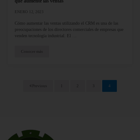
que aumente las ventas
ENERO 12, 2023
Cómo aumentar las ventas utilizando el CRM es una de las
preocupaciones de los directores comerciales de empresas que
venden tecnología industrial. El …
Conocer más
Cómo construir una estrategia de CRM industrial que aumente l
Previous
1
2
3
4
Página
Página
Página
Página