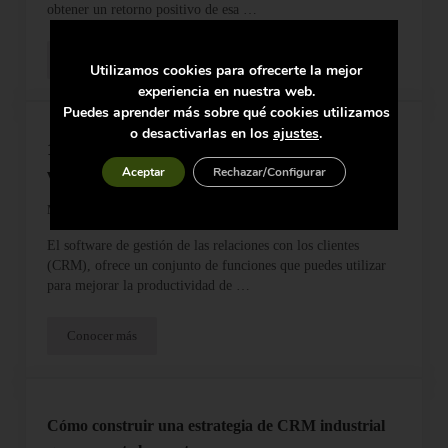
obtener un retorno positivo de esa …
Conocer más
Cómo aumentar el rendimiento de tu CRM
Utilizamos cookies para ofrecerte la mejor
experiencia en nuestra web.
Puedes aprender más sobre qué cookies utilizamos
o desactivarlas en los
ajustes
.
13 formas de mejorar la productividad de los
Aceptar
Rechazar/Configurar
vendedores con un CRM
MARZO 20, 2023
El software de gestión de las relaciones con los clientes
(CRM), ofrece un conjunto de funciones que puedes utilizar
para mejorar la productividad de …
Conocer más
13 formas de mejorar la productividad de los vendedores con 
Cómo construir una estrategia de CRM industrial