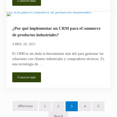
Conocer más
10 maneras de crear urgencia para cerrar más ventas
¿Por qué implementar un CRM para eCommerce
de productos industriales?
ABRIL 28, 2023
El CRM es sin duda la herramienta más útil para gestionar las
relaciones con clientes industriales y compradores técnicos. Es
una tecnología de …
Conocer más
¿Por qué implementar un CRM para eCommerce de productos ind
Previous
1
2
3
4
5
Página
Página
Página
Página
Página
Next