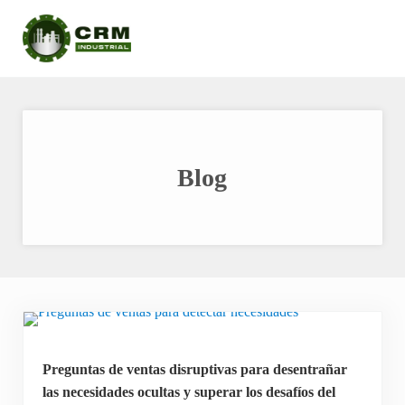
Saltar al contenido principal
Skip to header right navigation
Skip to after header navigation
Skip to site footer
CRM INDUSTRIAL
Mejora la productividad de tus ingenieros y aumenta los beneficios con la pla
Blog
Preguntas de ventas disruptivas para desentrañar
las necesidades ocultas y superar los desafíos del